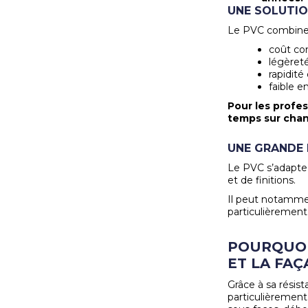
UNE SOLUTI
Le PVC combine
coût com
légèreté
rapidité
faible e
Pour les profes
temps sur chan
UNE GRANDE 
Le PVC s’adapte à
et de finitions.
Il peut notammen
particulièrement 
POURQUOI 
ET LA FAÇ
Grâce à sa résist
particulièrement