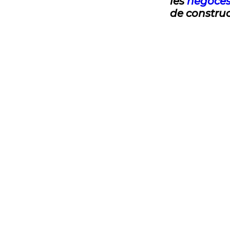
les
négoces
de construc