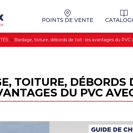
Aller au contenu
Aller au menu
POINTS DE VENTE
CATALOG
ITÉS
Bardage, toiture, débords de toit : les avantages du PVC
, TOITURE, DÉBORDS D
VANTAGES DU PVC AVEC