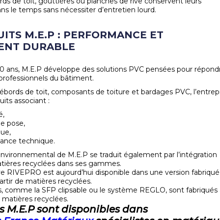
rds de toit, gouttières ou planches de rive conservent leurs
s le temps sans nécessiter d’entretien lourd.
ITS M.E.P : PERFORMANCE ET
ENT DURABLE
40 ans, M.E.P développe des solutions PVC pensées pour répond
professionnels du bâtiment.
débords de toit, composants de toiture et bardages PVC, l’entrep
its associant :
é,
 de pose,
que,
ance technique.
vironnemental de M.E.P se traduit également par l’intégration
atières recyclées dans ses gammes.
ve RIVEPRO est aujourd’hui disponible dans une version fabriqué
artir de matières recyclées.
s, comme la SFP clipsable ou le système REGLO, sont fabriqués 
e matières recyclées.
s M.E.P sont disponibles
dans