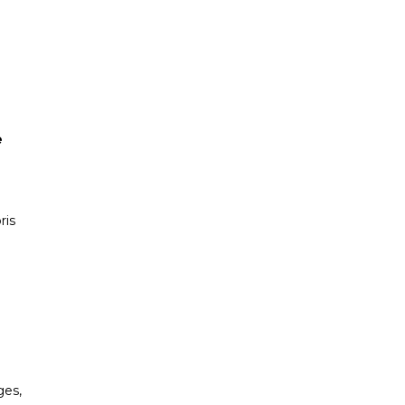
e
ris
ges,