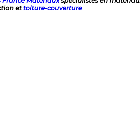
 France Matériaux
spécialistes en matériau
tion et
toiture-couverture
.