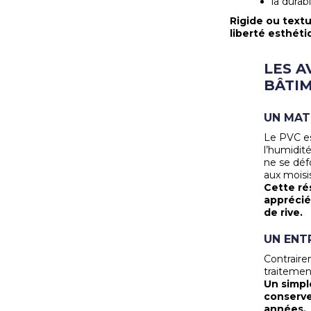
la durabi
Rigide ou textu
liberté esthéti
LES A
BÂTI
UN MAT
Le PVC es
l’humidité
ne se déf
aux moisi
Cette ré
apprécié
de rive.
UN ENT
Contraire
traitemen
Un simpl
conserve
années.