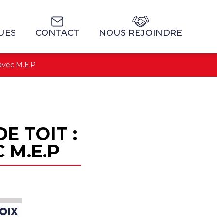
UES
CONTACT
NOUS REJOINDRE
 avec M.E.P
E TOIT :
 M.E.P