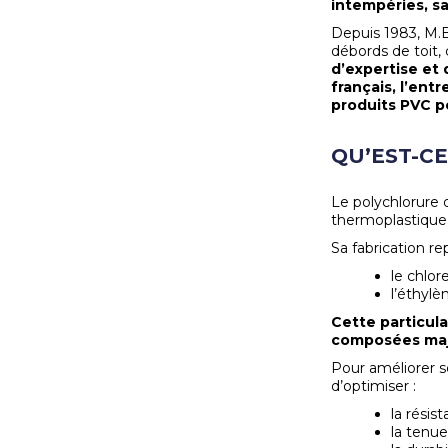
intempéries, sa
Depuis 1983, M.E
débords de toit,
d’expertise et 
français, l’en
produits PVC po
QU’EST-CE
Le polychlorure
thermoplastique
Sa fabrication re
le chlore
l’éthylè
Cette particula
composées majo
Pour améliorer se
d’optimiser :
la résis
la tenue