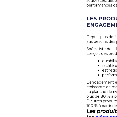
sous-faces, débo
performances dan
LES PRODU
ENGAGEM
Depuis plus de 
aux besoins des 
Spécialiste des 
conçoit des produ
durabilit
facilité
esthéti
perform
L’engagement en
croissante de m
La planche de ri
plus de 80 % à p
D’autres produit
100 % à partir d
Les produit