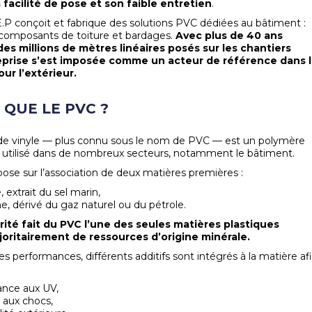
 facilité de pose et son faible entretien
.
.P conçoit et fabrique des solutions PVC dédiées au bâtiment :
 composants de toiture et bardages.
Avec plus de 40 ans
des millions de mètres linéaires posés sur les chantiers
treprise s’est imposée comme un acteur de référence dans 
ur l’extérieur.
 QUE LE PVC ?
 de vinyle — plus connu sous le nom de PVC — est un polymère
 utilisé dans de nombreux secteurs, notamment le bâtiment.
pose sur l’association de deux matières premières :
, extrait du sel marin,
ne, dérivé du gaz naturel ou du pétrole.
rité fait du PVC l’une des seules matières plastiques
ritairement de ressources d’origine minérale.
s performances, différents additifs sont intégrés à la matière af
tance aux UV,
 aux chocs,