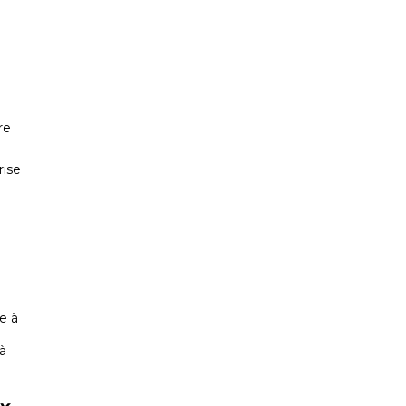
re
rise
e à
à