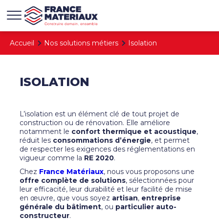
Aller au contenu
Aller au menu
Accueil
Nos solutions métiers
Isolation
ISOLATION
L’isolation est un élément clé de tout projet de
construction ou de rénovation. Elle améliore
notamment le
confort thermique et acoustique
,
réduit les
consommations d’énergie
, et permet
de respecter les exigences des réglementations en
vigueur comme la
RE 2020
.
Chez
France Matériaux
, nous vous proposons une
offre complète de solutions
, sélectionnées pour
leur efficacité, leur durabilité et leur facilité de mise
en œuvre, que vous soyez
artisan
,
entreprise
générale du bâtiment
, ou
particulier auto-
constructeur
.